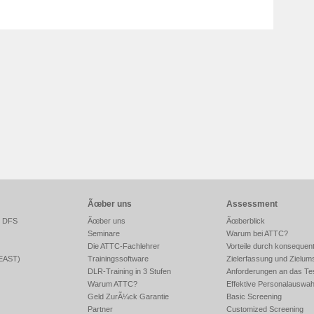
Ãœber uns
Assessment
r DFS
Ãœber uns
Ãœberblick
Seminare
Warum bei ATTC?
Die ATTC-Fachlehrer
Vorteile durch konsequen
FEAST)
Trainingssoftware
Zielerfassung und Zielum
DLR-Training in 3 Stufen
Anforderungen an das Te
Warum ATTC?
Effektive Personalauswah
Geld ZurÃ¼ck Garantie
Basic Screening
Partner
Customized Screening