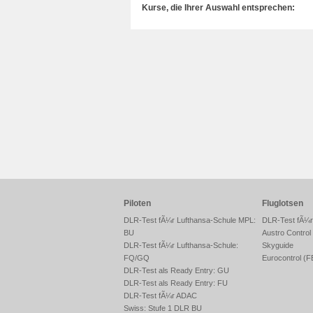
Kurse, die Ihrer Auswahl entsprechen:
Piloten
Fluglotsen
DLR-Test fÃ¼r Lufthansa-Schule MPL:
DLR-Test fÃ¼
BU
Austro Control
DLR-Test fÃ¼r Lufthansa-Schule:
Skyguide
FQ/GQ
Eurocontrol (
DLR-Test als Ready Entry: GU
DLR-Test als Ready Entry: FU
DLR-Test fÃ¼r ADAC
Swiss: Stufe 1 DLR BU