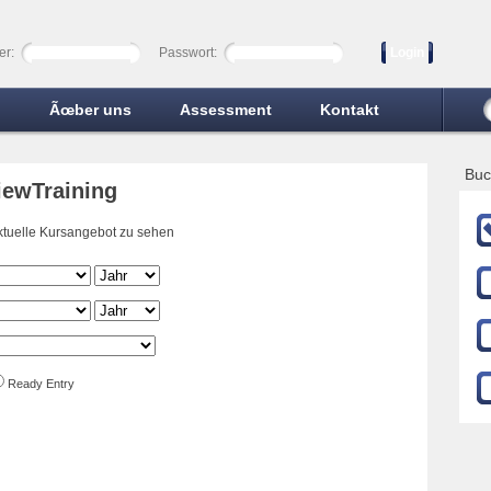
er:
Passwort:
Login
n
Ãœber uns
Assessment
Kontakt
Buc
iewTraining
aktuelle Kursangebot zu sehen
Ready Entry