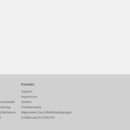
Kontakt
Support
Impressum
te Auswahl
Anfahrt
setzung
FotoNachweis
stVerfahren
Allgemeine GeschÃ¤ftsbedingungen
l
ErklÃ¤rung EU-DSGVO