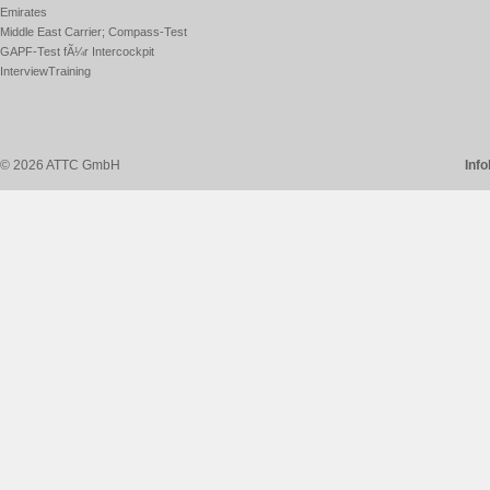
Emirates
Middle East Carrier; Compass-Test
GAPF-Test fÃ¼r Intercockpit
InterviewTraining
© 2026 ATTC GmbH
Inf