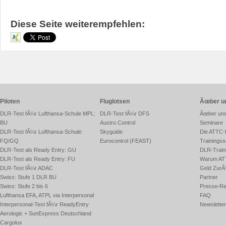
Diese Seite weiterempfehlen:
Piloten
Fluglotsen
Ãœber u
DLR-Test fÃ¼r Lufthansa-Schule MPL:
DLR-Test fÃ¼r DFS
Ãœber un
BU
Austro Control
Seminare
DLR-Test fÃ¼r Lufthansa-Schule:
Skyguide
Die ATTC-
FQ/GQ
Eurocontrol (FEAST)
Trainingss
DLR-Test als Ready Entry: GU
DLR-Traini
DLR-Test als Ready Entry: FU
Warum AT
DLR-Test fÃ¼r ADAC
Geld ZurÃ
Swiss: Stufe 1 DLR BU
Partner
Swiss: Stufe 2 bis 6
Presse-Re
Lufthansa EFA, ATPL via Interpersonal
FAQ
Interpersonal-Test fÃ¼r ReadyEntry
Newsletter
Aerologic + SunExpress Deutschland
Cargolux