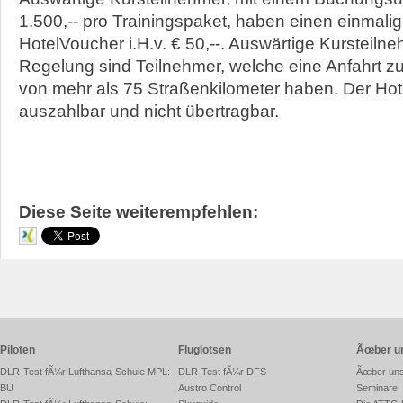
1.500,-- pro Trainingspaket, haben einen einmali
HotelVoucher i.H.v. € 50,--. Auswärtige Kursteiln
Regelung sind Teilnehmer, welche eine Anfahrt zu
von mehr als 75 Straßenkilometer haben. Der Hote
auszahlbar und nicht übertragbar.
Diese Seite weiterempfehlen:
Piloten
Fluglotsen
Ãœber u
DLR-Test fÃ¼r Lufthansa-Schule MPL:
DLR-Test fÃ¼r DFS
Ãœber un
BU
Austro Control
Seminare