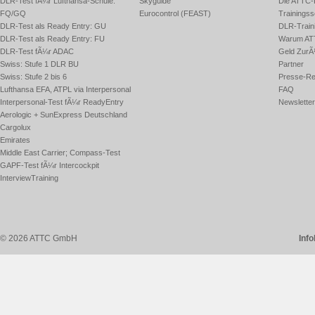
DLR-Test fÃ¼r Lufthansa-Schule:
Skyguide
Die ATTC-
FQ/GQ
Eurocontrol (FEAST)
Trainingss
DLR-Test als Ready Entry: GU
DLR-Traini
DLR-Test als Ready Entry: FU
Warum AT
DLR-Test fÃ¼r ADAC
Geld ZurÃ
Swiss: Stufe 1 DLR BU
Partner
Swiss: Stufe 2 bis 6
Presse-Re
Lufthansa EFA, ATPL via Interpersonal
FAQ
Interpersonal-Test fÃ¼r ReadyEntry
Newsletter
Aerologic + SunExpress Deutschland
Cargolux
Emirates
Middle East Carrier; Compass-Test
GAPF-Test fÃ¼r Intercockpit
InterviewTraining
© 2026 ATTC GmbH
Inf