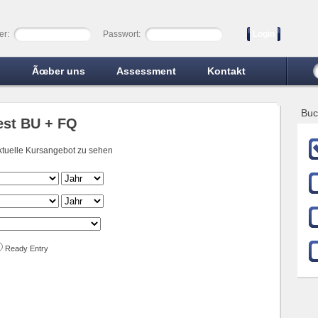
er:
Passwort:
Login
n
Ãœber uns
Assessment
Kontakt
Buc
est BU + FQ
aktuelle Kursangebot zu sehen
Ready Entry