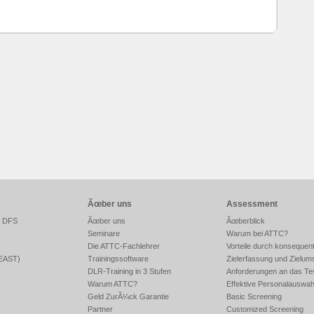
Ãœber uns
Assessment
r DFS
Ãœber uns
Ãœberblick
Seminare
Warum bei ATTC?
Die ATTC-Fachlehrer
Vorteile durch konsequen
FEAST)
Trainingssoftware
Zielerfassung und Zielum
DLR-Training in 3 Stufen
Anforderungen an das Te
Warum ATTC?
Effektive Personalauswah
Geld ZurÃ¼ck Garantie
Basic Screening
Partner
Customized Screening