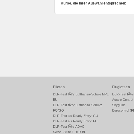
Kurse, die Ihrer Auswahl entsprechen:
Piloten
Fluglotsen
DLR-Test fÃ¼r Lufthansa-Schule MPL:
DLR-Test fÃ¼
BU
Austro Control
DLR-Test fÃ¼r Lufthansa-Schule:
Skyguide
FQ/GQ
Eurocontrol (
DLR-Test als Ready Entry: GU
DLR-Test als Ready Entry: FU
DLR-Test fÃ¼r ADAC
Swiss: Stufe 1 DLR BU