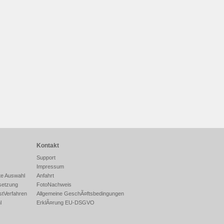
Kontakt
Support
Impressum
te Auswahl
Anfahrt
setzung
FotoNachweis
stVerfahren
Allgemeine GeschÃ¤ftsbedingungen
l
ErklÃ¤rung EU-DSGVO