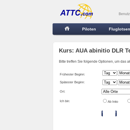
Benutz
Piloten
Fluglotse
Kurs: AUA abinitio DLR T
Bitte treffen Sie folgende Optionen, um das 
Frühester Beginn:
Spätester Beginn:
Ort:
Ich bin:
Ab Inito
Filtern