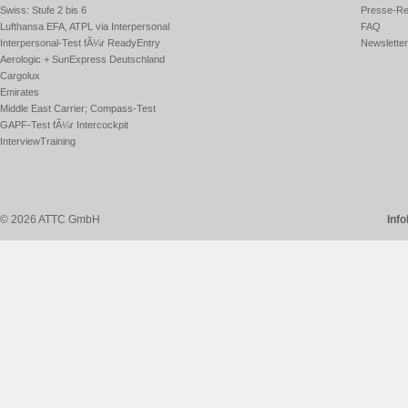
Swiss: Stufe 2 bis 6
Presse-Re
Lufthansa EFA, ATPL via Interpersonal
FAQ
Interpersonal-Test fÃ¼r ReadyEntry
Newsletter
Aerologic + SunExpress Deutschland
Cargolux
Emirates
Middle East Carrier; Compass-Test
GAPF-Test fÃ¼r Intercockpit
InterviewTraining
© 2026 ATTC GmbH
Inf