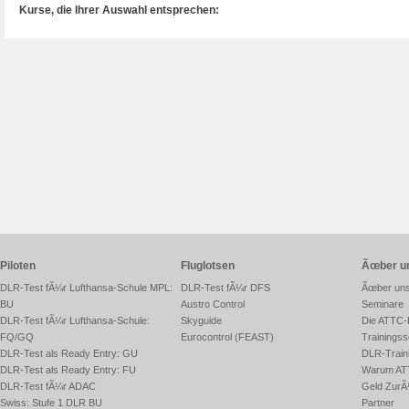
Kurse, die Ihrer Auswahl entsprechen:
Piloten
Fluglotsen
Ãœber u
DLR-Test fÃ¼r Lufthansa-Schule MPL:
DLR-Test fÃ¼r DFS
Ãœber un
BU
Austro Control
Seminare
DLR-Test fÃ¼r Lufthansa-Schule:
Skyguide
Die ATTC-
FQ/GQ
Eurocontrol (FEAST)
Trainingss
DLR-Test als Ready Entry: GU
DLR-Traini
DLR-Test als Ready Entry: FU
Warum AT
DLR-Test fÃ¼r ADAC
Geld ZurÃ
Swiss: Stufe 1 DLR BU
Partner