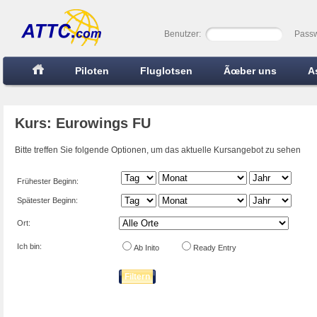
Benutzer:
Passw
Piloten
Fluglotsen
Ãœber uns
A
Kurs: Eurowings FU
Bitte treffen Sie folgende Optionen, um das aktuelle Kursangebot zu sehen
Frühester Beginn:
Spätester Beginn:
Ort:
Ich bin:
Ab Inito
Ready Entry
Filtern