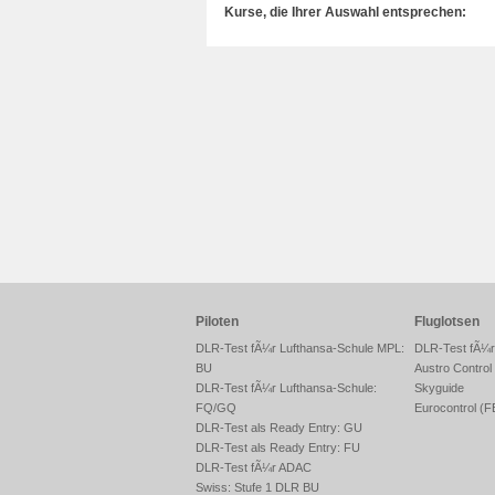
Kurse, die Ihrer Auswahl entsprechen:
Piloten
Fluglotsen
DLR-Test fÃ¼r Lufthansa-Schule MPL:
DLR-Test fÃ¼
BU
Austro Control
DLR-Test fÃ¼r Lufthansa-Schule:
Skyguide
FQ/GQ
Eurocontrol (
DLR-Test als Ready Entry: GU
DLR-Test als Ready Entry: FU
DLR-Test fÃ¼r ADAC
Swiss: Stufe 1 DLR BU