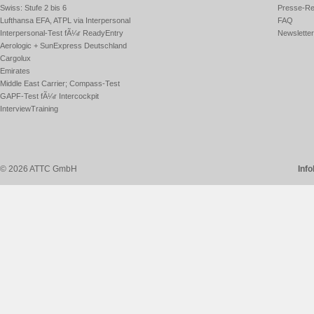
Swiss: Stufe 2 bis 6
Presse-Re
Lufthansa EFA, ATPL via Interpersonal
FAQ
Interpersonal-Test fÃ¼r ReadyEntry
Newsletter
Aerologic + SunExpress Deutschland
Cargolux
Emirates
Middle East Carrier; Compass-Test
GAPF-Test fÃ¼r Intercockpit
InterviewTraining
© 2026 ATTC GmbH
Inf