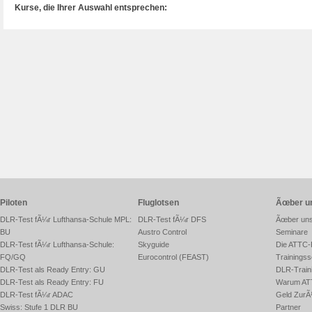
Kurse, die Ihrer Auswahl entsprechen:
Piloten
Fluglotsen
Ãœber u
DLR-Test fÃ¼r Lufthansa-Schule MPL:
DLR-Test fÃ¼r DFS
Ãœber un
BU
Austro Control
Seminare
DLR-Test fÃ¼r Lufthansa-Schule:
Skyguide
Die ATTC-
FQ/GQ
Eurocontrol (FEAST)
Trainingss
DLR-Test als Ready Entry: GU
DLR-Traini
DLR-Test als Ready Entry: FU
Warum AT
DLR-Test fÃ¼r ADAC
Geld ZurÃ
Swiss: Stufe 1 DLR BU
Partner