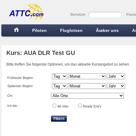
Benutzer:
Passw
Piloten
Fluglotsen
Ãœber uns
A
Kurs: AUA DLR Test GU
Bitte treffen Sie folgende Optionen, um das aktuelle Kursangebot zu sehen
Frühester Beginn:
Spätester Beginn:
Ort:
Ich bin:
Ab Inito
Ready Entry
Filtern