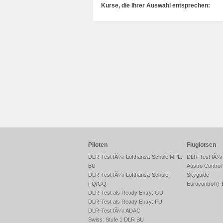
Kurse, die Ihrer Auswahl entsprechen:
Piloten
Fluglotsen
DLR-Test fÃ¼r Lufthansa-Schule MPL:
DLR-Test fÃ¼
BU
Austro Control
DLR-Test fÃ¼r Lufthansa-Schule:
Skyguide
FQ/GQ
Eurocontrol (
DLR-Test als Ready Entry: GU
DLR-Test als Ready Entry: FU
DLR-Test fÃ¼r ADAC
Swiss: Stufe 1 DLR BU