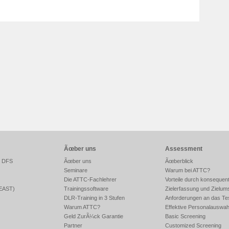
Ãœber uns
Assessment
r DFS
Ãœber uns
Ãœberblick
Seminare
Warum bei ATTC?
Die ATTC-Fachlehrer
Vorteile durch konsequen
FEAST)
Trainingssoftware
Zielerfassung und Zielum
DLR-Training in 3 Stufen
Anforderungen an das Te
Warum ATTC?
Effektive Personalauswah
Geld ZurÃ¼ck Garantie
Basic Screening
Partner
Customized Screening