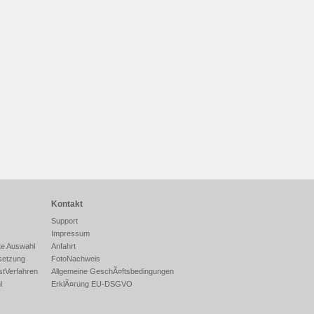
Kontakt
Support
Impressum
te Auswahl
Anfahrt
setzung
FotoNachweis
stVerfahren
Allgemeine GeschÃ¤ftsbedingungen
l
ErklÃ¤rung EU-DSGVO