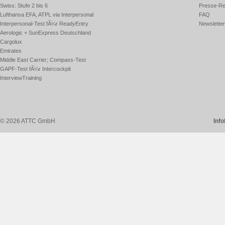
Swiss: Stufe 2 bis 6
Presse-Re
Lufthansa EFA, ATPL via Interpersonal
FAQ
Interpersonal-Test fÃ¼r ReadyEntry
Newsletter
Aerologic + SunExpress Deutschland
Cargolux
Emirates
Middle East Carrier; Compass-Test
GAPF-Test fÃ¼r Intercockpit
InterviewTraining
© 2026 ATTC GmbH
Inf