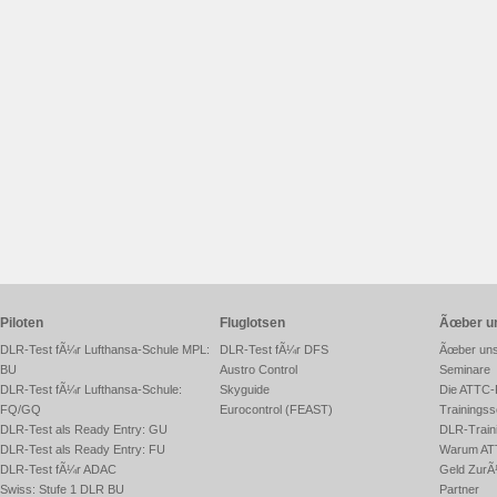
Piloten
Fluglotsen
Ãœber u
DLR-Test fÃ¼r Lufthansa-Schule MPL:
DLR-Test fÃ¼r DFS
Ãœber un
BU
Austro Control
Seminare
DLR-Test fÃ¼r Lufthansa-Schule:
Skyguide
Die ATTC-
FQ/GQ
Eurocontrol (FEAST)
Trainingss
DLR-Test als Ready Entry: GU
DLR-Traini
DLR-Test als Ready Entry: FU
Warum AT
DLR-Test fÃ¼r ADAC
Geld ZurÃ
Swiss: Stufe 1 DLR BU
Partner